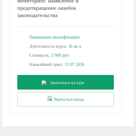
мониторинг. Выявление и
4. Применение информационных технологий в
предотвращение ошибок
юридической деятельности органов власти
законодательства
4.1. Направления применения информационных технологий в
юридической деятельности органов власти
Повышение квалификации
4.2. Систематизация НПА и правовых норм
Длительность курса:
36 ак.ч.
4.3. Автоматизация правового мониторинга
Стоимость:
2 900 руб.
Ближайший цикл:
13.07.2026
Записаться на курс
Вернуться назад