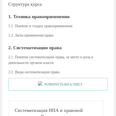
Структура курса
1. Техника правоприменения
1.1. Понятие и стадии правоприменения
1.2. Акты применения права
2. Систематизация права
2.1. Понятие систематизации права, ее место и роль в
деятельности органов власти
2.2. Виды систематизации права
3. Правовой мониторинг
РАЗВЕРНУТЬ ВЕСЬ ТЕКСТ
3.1. Понятие, стадии, современное состояние правового
мониторинга
3.2. Приемы техники правового мониторинга
Систематизация НПА и правовой